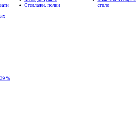
вати
Стеллажи, полки
стиле
лых
39 %