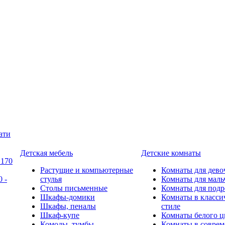
ати
Детская мебель
Детские комнаты
 170
Растущие и компьютерные
Комнаты для дево
 -
стулья
Комнаты для маль
Столы письменные
Комнаты для подр
Шкафы-домики
Комнаты в класси
Шкафы, пеналы
стиле
Шкаф-купе
Комнаты белого ц
Комоды, тумбы
Комнаты в совре