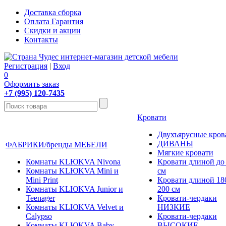
Доставка сборка
Оплата Гарантия
Скидки и акции
Контакты
Регистрация
|
Вход
0
Оформить заказ
+7 (995) 120-7435
Кровати
Двухъярусные кров
ДИВАНЫ
ФАБРИКИ/бренды МЕБЕЛИ
Мягкие кровати
Комнаты KLЮKVA Nivona
Кровати длиной до
Комнаты KLЮKVA Mini и
см
Mini Print
Кровати длиной 180
Комнаты KLЮKVA Junior и
200 см
Teenager
Кровати-чердаки
Комнаты KLЮKVA Velvet и
НИЗКИЕ
Calypso
Кровати-чердаки
Комнаты KLЮKVA Baby
ВЫСОКИЕ