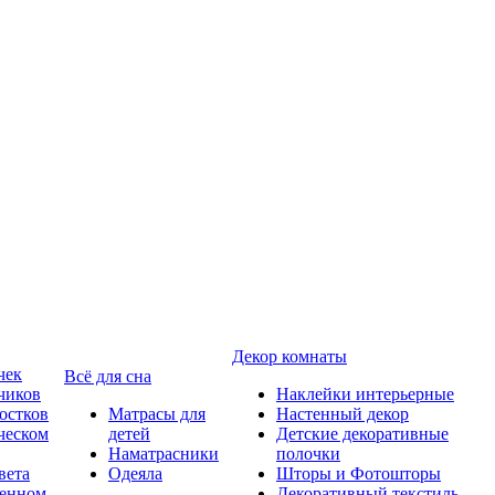
Декор комнаты
чек
Всё для сна
чиков
Наклейки интерьерные
остков
Матрасы для
Настенный декор
ческом
детей
Детские декоративные
Наматрасники
полочки
вета
Одеяла
Шторы и Фотошторы
менном
Декоративный текстиль