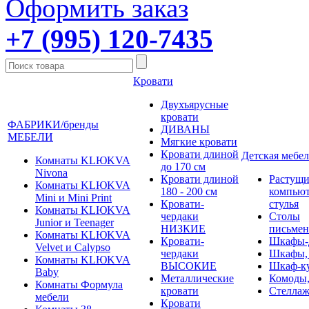
Оформить заказ
+7 (995) 120-7435
Кровати
Двухъярусные
кровати
ФАБРИКИ/бренды
ДИВАНЫ
МЕБЕЛИ
Мягкие кровати
Кровати длиной
Детская мебел
Комнаты KLЮKVA
до 170 см
Nivona
Кровати длиной
Растущи
Комнаты KLЮKVA
180 - 200 см
компью
Mini и Mini Print
Кровати-
стулья
Комнаты KLЮKVA
чердаки
Столы
Junior и Teenager
НИЗКИЕ
письме
Комнаты KLЮKVA
Кровати-
Шкафы-
Velvet и Calypso
чердаки
Шкафы,
Комнаты KLЮKVA
ВЫСОКИЕ
Шкаф-к
Baby
Металлические
Комоды,
Комнаты Формула
кровати
Стеллаж
мебели
Кровати