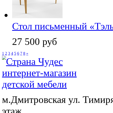
Стол письменный «Тэл
27 500 руб
1
2
3
4
5
6
7
8
»
м.Дмитровская ул. Тимиря
этаж