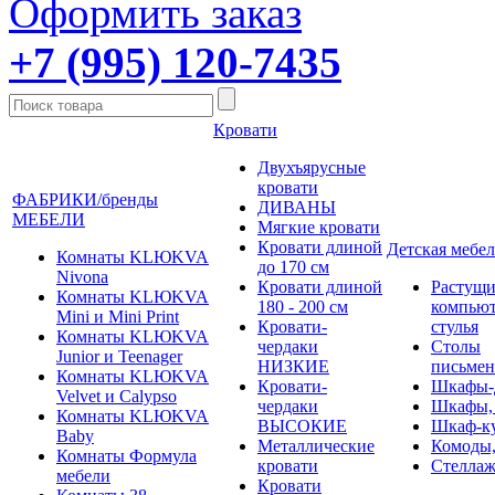
Оформить заказ
+7 (995) 120-7435
Кровати
Двухъярусные
кровати
ФАБРИКИ/бренды
ДИВАНЫ
МЕБЕЛИ
Мягкие кровати
Кровати длиной
Детская мебел
Комнаты KLЮKVA
до 170 см
Nivona
Кровати длиной
Растущи
Комнаты KLЮKVA
180 - 200 см
компью
Mini и Mini Print
Кровати-
стулья
Комнаты KLЮKVA
чердаки
Столы
Junior и Teenager
НИЗКИЕ
письме
Комнаты KLЮKVA
Кровати-
Шкафы-
Velvet и Calypso
чердаки
Шкафы,
Комнаты KLЮKVA
ВЫСОКИЕ
Шкаф-к
Baby
Металлические
Комоды,
Комнаты Формула
кровати
Стеллаж
мебели
Кровати