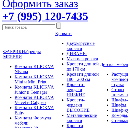
Оформить заказ
+7 (995) 120-7435
Кровати
Двухъярусные
кровати
ФАБРИКИ/бренды
ДИВАНЫ
МЕБЕЛИ
Мягкие кровати
Кровати длиной
Детская мебел
Комнаты KLЮKVA
до 170 см
Nivona
Кровати длиной
Растущи
Комнаты KLЮKVA
180 - 200 см
компью
Mini и Mini Print
Кровати-
стулья
Комнаты KLЮKVA
чердаки
Столы
Junior и Teenager
НИЗКИЕ
письме
Комнаты KLЮKVA
Кровати-
Шкафы-
Velvet и Calypso
чердаки
Шкафы,
Комнаты KLЮKVA
ВЫСОКИЕ
Шкаф-к
Baby
Металлические
Комоды,
Комнаты Формула
кровати
Стеллаж
мебели
Кровати