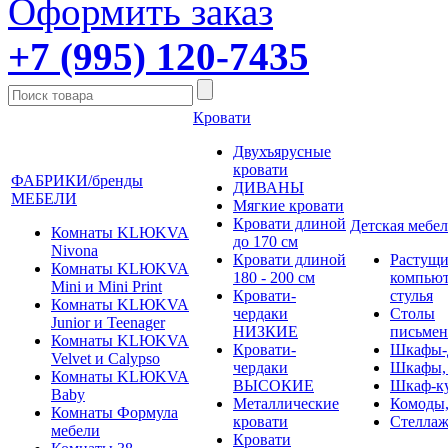
Оформить заказ
+7 (995) 120-7435
Кровати
Двухъярусные
кровати
ФАБРИКИ/бренды
ДИВАНЫ
МЕБЕЛИ
Мягкие кровати
Кровати длиной
Детская мебел
Комнаты KLЮKVA
до 170 см
Nivona
Кровати длиной
Растущи
Комнаты KLЮKVA
180 - 200 см
компью
Mini и Mini Print
Кровати-
стулья
Комнаты KLЮKVA
чердаки
Столы
Junior и Teenager
НИЗКИЕ
письме
Комнаты KLЮKVA
Кровати-
Шкафы-
Velvet и Calypso
чердаки
Шкафы,
Комнаты KLЮKVA
ВЫСОКИЕ
Шкаф-к
Baby
Металлические
Комоды,
Комнаты Формула
кровати
Стеллаж
мебели
Кровати