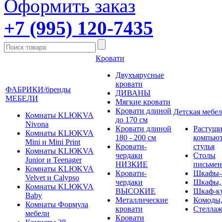
Оформить заказ
+7 (995) 120-7435
Кровати
Двухъярусные
кровати
ФАБРИКИ/бренды
ДИВАНЫ
МЕБЕЛИ
Мягкие кровати
Кровати длиной
Детская мебел
Комнаты KLЮKVA
до 170 см
Nivona
Кровати длиной
Растущи
Комнаты KLЮKVA
180 - 200 см
компью
Mini и Mini Print
Кровати-
стулья
Комнаты KLЮKVA
чердаки
Столы
Junior и Teenager
НИЗКИЕ
письме
Комнаты KLЮKVA
Кровати-
Шкафы-
Velvet и Calypso
чердаки
Шкафы,
Комнаты KLЮKVA
ВЫСОКИЕ
Шкаф-к
Baby
Металлические
Комоды,
Комнаты Формула
кровати
Стеллаж
мебели
Кровати