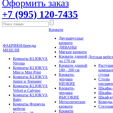
Оформить заказ
+7 (995) 120-7435
Кровати
Двухъярусные
кровати
ФАБРИКИ/бренды
ДИВАНЫ
МЕБЕЛИ
Мягкие кровати
Кровати длиной
Детская мебел
Комнаты KLЮKVA
до 170 см
Nivona
Кровати длиной
Растущи
Комнаты KLЮKVA
180 - 200 см
компью
Mini и Mini Print
Кровати-
стулья
Комнаты KLЮKVA
чердаки
Столы
Junior и Teenager
НИЗКИЕ
письме
Комнаты KLЮKVA
Кровати-
Шкафы-
Velvet и Calypso
чердаки
Шкафы,
Комнаты KLЮKVA
ВЫСОКИЕ
Шкаф-к
Baby
Металлические
Комоды,
Комнаты Формула
кровати
Стеллаж
мебели
Кровати