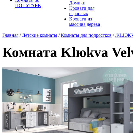
Комнаты 38
Домики
ПОПУГАЕВ
Кровати для
взрослых
Кровати из
массива дерева
Главная
/
Детские комнаты
/
Комнаты для подростков
/
.KLЮK
Комната Klюkva Velv