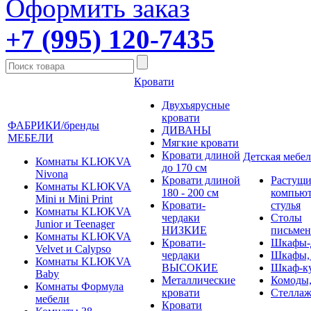
Оформить заказ
+7 (995) 120-7435
Кровати
Двухъярусные
кровати
ФАБРИКИ/бренды
ДИВАНЫ
МЕБЕЛИ
Мягкие кровати
Кровати длиной
Детская мебел
Комнаты KLЮKVA
до 170 см
Nivona
Кровати длиной
Растущи
Комнаты KLЮKVA
180 - 200 см
компью
Mini и Mini Print
Кровати-
стулья
Комнаты KLЮKVA
чердаки
Столы
Junior и Teenager
НИЗКИЕ
письме
Комнаты KLЮKVA
Кровати-
Шкафы-
Velvet и Calypso
чердаки
Шкафы,
Комнаты KLЮKVA
ВЫСОКИЕ
Шкаф-к
Baby
Металлические
Комоды,
Комнаты Формула
кровати
Стеллаж
мебели
Кровати