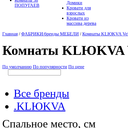
Комнаты 38
Домики
ПОПУГАЕВ
Кровати для
взрослых
Кровати из
массива дерева
Главная
/
ФАБРИКИ/бренды МЕБЕЛИ
/
Комнаты KLЮKVA Velv
Комнаты KLЮKVA Ve
По умолчанию
По популярности
По цене
Все бренды
.KLЮKVA
Спальное место, см