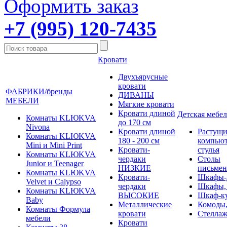
Оформить заказ
+7 (995) 120-7435
Кровати
Двухъярусные
кровати
ФАБРИКИ/бренды
ДИВАНЫ
МЕБЕЛИ
Мягкие кровати
Кровати длиной
Детская мебел
Комнаты KLЮKVA
до 170 см
Nivona
Кровати длиной
Растущи
Комнаты KLЮKVA
180 - 200 см
компью
Mini и Mini Print
Кровати-
стулья
Комнаты KLЮKVA
чердаки
Столы
Junior и Teenager
НИЗКИЕ
письме
Комнаты KLЮKVA
Кровати-
Шкафы-
Velvet и Calypso
чердаки
Шкафы,
Комнаты KLЮKVA
ВЫСОКИЕ
Шкаф-к
Baby
Металлические
Комоды,
Комнаты Формула
кровати
Стеллаж
мебели
Кровати