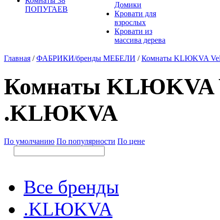
Комнаты 38
Домики
ПОПУГАЕВ
Кровати для
взрослых
Кровати из
массива дерева
Главная
/
ФАБРИКИ/бренды МЕБЕЛИ
/
Комнаты KLЮKVA Velv
Комнаты KLЮKVA Ve
.KLЮKVA
По умолчанию
По популярности
По цене
Все бренды
.KLЮKVA