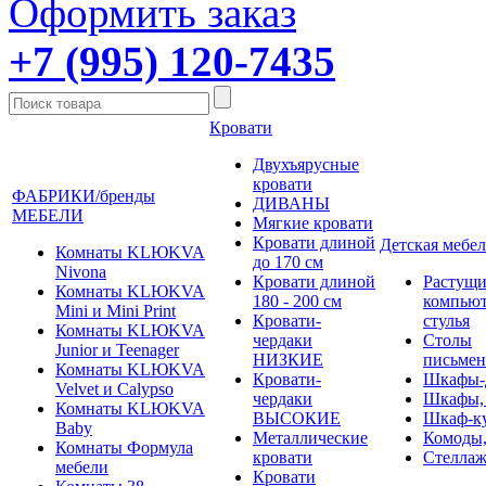
Оформить заказ
+7 (995) 120-7435
Кровати
Двухъярусные
кровати
ФАБРИКИ/бренды
ДИВАНЫ
МЕБЕЛИ
Мягкие кровати
Кровати длиной
Детская мебел
Комнаты KLЮKVA
до 170 см
Nivona
Кровати длиной
Растущи
Комнаты KLЮKVA
180 - 200 см
компью
Mini и Mini Print
Кровати-
стулья
Комнаты KLЮKVA
чердаки
Столы
Junior и Teenager
НИЗКИЕ
письме
Комнаты KLЮKVA
Кровати-
Шкафы-
Velvet и Calypso
чердаки
Шкафы,
Комнаты KLЮKVA
ВЫСОКИЕ
Шкаф-к
Baby
Металлические
Комоды,
Комнаты Формула
кровати
Стеллаж
мебели
Кровати