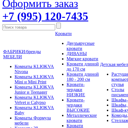
Оформить заказ
+7 (995) 120-7435
Кровати
Двухъярусные
кровати
ФАБРИКИ/бренды
ДИВАНЫ
МЕБЕЛИ
Мягкие кровати
Кровати длиной
Детская мебел
Комнаты KLЮKVA
до 170 см
Nivona
Кровати длиной
Растущи
Комнаты KLЮKVA
180 - 200 см
компью
Mini и Mini Print
Кровати-
стулья
Комнаты KLЮKVA
чердаки
Столы
Junior и Teenager
НИЗКИЕ
письме
Комнаты KLЮKVA
Кровати-
Шкафы-
Velvet и Calypso
чердаки
Шкафы,
Комнаты KLЮKVA
ВЫСОКИЕ
Шкаф-к
Baby
Металлические
Комоды,
Комнаты Формула
кровати
Стеллаж
мебели
Кровати