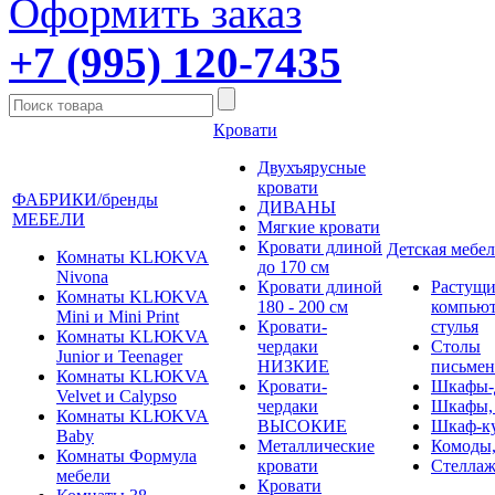
Оформить заказ
+7 (995) 120-7435
Кровати
Двухъярусные
кровати
ФАБРИКИ/бренды
ДИВАНЫ
МЕБЕЛИ
Мягкие кровати
Кровати длиной
Детская мебел
Комнаты KLЮKVA
до 170 см
Nivona
Кровати длиной
Растущи
Комнаты KLЮKVA
180 - 200 см
компью
Mini и Mini Print
Кровати-
стулья
Комнаты KLЮKVA
чердаки
Столы
Junior и Teenager
НИЗКИЕ
письме
Комнаты KLЮKVA
Кровати-
Шкафы-
Velvet и Calypso
чердаки
Шкафы,
Комнаты KLЮKVA
ВЫСОКИЕ
Шкаф-к
Baby
Металлические
Комоды,
Комнаты Формула
кровати
Стеллаж
мебели
Кровати