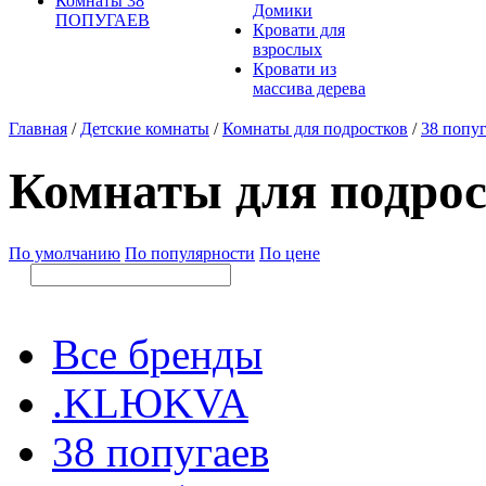
Комнаты 38
Домики
ПОПУГАЕВ
Кровати для
взрослых
Кровати из
массива дерева
Главная
/
Детские комнаты
/
Комнаты для подростков
/
38 попу
Комнаты для подрос
По умолчанию
По популярности
По цене
Все бренды
.KLЮKVA
38 попугаев